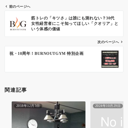
前のページへ
投
筋トレの「キツさ」は誰にも測れない？30代
稿
女性経営者にこそ知ってほしい「クオリア」と
ナ
いう体感の価値
ビ
ゲ
次のページへ
ー
祝・10周年！BURNOUTGYM 特別企画
シ
ョ
ン
関連記事
2018年12月5日
2024年10月29日