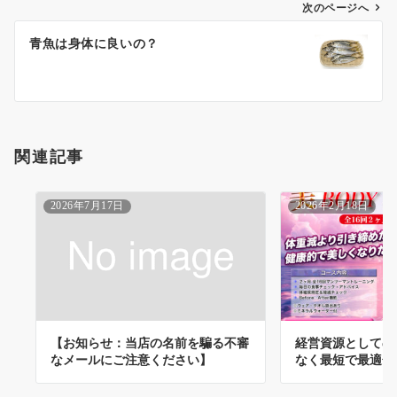
ゲ
次のページへ
ー
青魚は身体に良いの？
シ
ョ
ン
関連記事
2026年7月17日
2026年2月18日
【お知らせ：当店の名前を騙る不審
経営資源としての
なメールにご注意ください】
なく最短で最適化