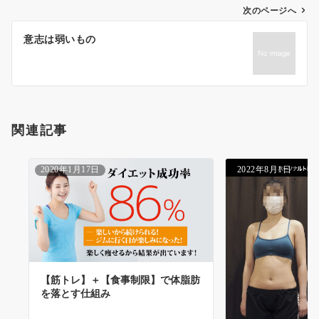
投
次のページへ
稿
意志は弱いもの
ナ
ビ
ゲ
ー
シ
関連記事
ョ
ン
2020年1月17日
2022年8月1日
【筋トレ】＋【食事制限】で体脂肪
を落とす仕組み