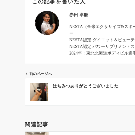
この記事を書いた人
赤田 卓磨
NESTA（全米エクササイズ&ス
ー
NESTA認定 ダイエット＆ビュー
NESTA認定 パワーサプリメント
2024年：東北北海道ボディビル選
前のページへ
投
はちみつありがとうございました
稿
ナ
ビ
ゲ
ー
関連記事
シ
ョ