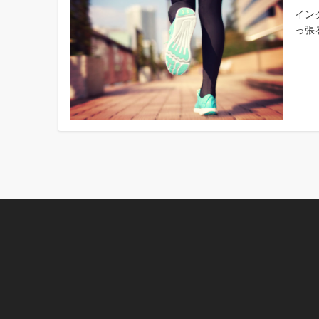
イン
っ張