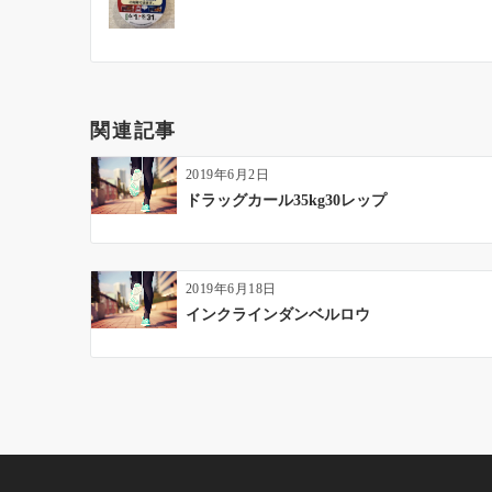
稿
ナ
ビ
ゲ
ー
関連記事
シ
ョ
2019年6月2日
ン
ドラッグカール35kg30レップ
2019年6月18日
インクラインダンベルロウ