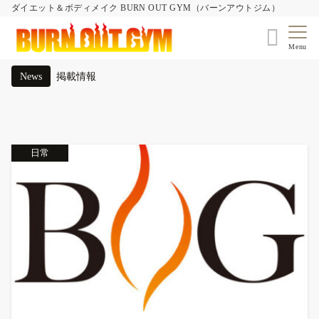
ダイエット＆ボディメイク BURN OUT GYM（バーンアウトジム）
Menu
News
掲載情報
【お知らせ：当店の名前を騙る不審なメールにご注意ください】
超お友達紹介キャンペーン
日常
サプリメントの誤解をときたい
ねぶた・お盆期間特別回数券