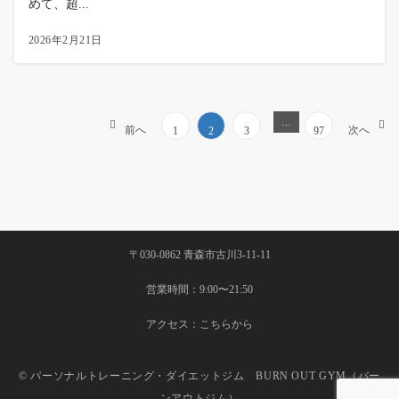
めて、超...
2026年2月21日
…
前へ
次へ
1
2
3
97
〒030-0862 青森市古川3-11-11
営業時間：9:00〜21:50
アクセス：
こちらから
© パーソナルトレーニング・ダイエットジム BURN OUT GYM（バー
ンアウトジム）