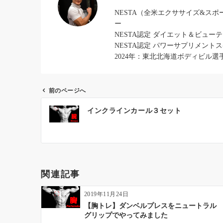
NESTA（全米エクササイズ&ス
ー
NESTA認定 ダイエット＆ビュー
NESTA認定 パワーサプリメント
2024年：東北北海道ボディビル選
前のページへ
投
インクラインカール３セット
稿
ナ
ビ
ゲ
ー
関連記事
シ
ョ
2019年11月24日
ン
【胸トレ】ダンベルプレスをニュートラル
グリップでやってみました